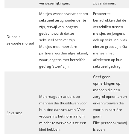
verwezenlijkingen.
zit vanbinnen.
Meisjes worden verwacht om
Probeer te
seksueel terughoudender te
benadrukken dat de
zijn, terwijl van jongens
verschillen tussen
gedacht wordt dat ze
meisjes en jongens
Dubbele
seksueel actiever zijn.
ook op seksueel vlak
seksuele moraal
Meisjes met meerdere
niet zo groot zijn. Ga
partners worden afgerekend,
mensen niet
waar jongens met hetzelfde
afrekenen op hun
gedrag ‘stoer’ zijn.
seksueel gedrag.
Geef geen
opmerkingen op
mannen die een
Men reageert anders op
zorgrol opnemen en
mannen die thuisblijven voor
erken vrouwen die
hun kind dan vrouwen. Voor
voor hun carrière
Seksisme
vrouwen is het normaal om
gaan.
minder te werken als ze een
Elke persoon (m/v/x)
kind hebben.
is even