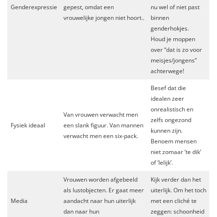
Genderexpressie
gepest, omdat een
nu wel of niet past
vrouwelijke jongen niet hoort..
binnen
genderhokjes.
Houd je moppen
over “dat is zo voor
meisjes/jongens”
achterwege!
Besef dat die
idealen zeer
onrealistisch en
Van vrouwen verwacht men
zelfs ongezond
Fysiek ideaal
een slank figuur. Van mannen
kunnen zijn.
verwacht men een six-pack.
Benoem mensen
niet zomaar ‘te dik’
of ‘lelijk’.
Vrouwen worden afgebeeld
Kijk verder dan het
als lustobjecten. Er gaat meer
uiterlijk. Om het toch
Media
aandacht naar hun uiterlijk
met een cliché te
dan naar hun
zeggen: schoonheid