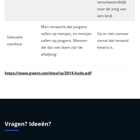
verantwoordelijk
voor de zorg van
een kind.
Men verwacht dat jongens
vallen op meisjes, en meisjes
Ga er niet zomaar
Seksuele
vallen op jongens. Mensen
vanuit dat iemand
voorkeur
die dat niet doen zijn ‘de
hetero is.
afwijking’.
https://www.gwern.net/docs/iq/2014-hyde.pdf
Vragen? Ideeën?