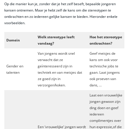
Op die manier kun je, zonder dat je het zelf beseft, bepaalde jongeren
kansen ontnemen. Maar je hebt zelf de kans om die stereotypen te
ontkrachten en zo iedereen gelijke kansen te bieden. Hieronder enkele
voorbeelden.
Welk stereotype leeft
Hoe het stereotype
Domein
vandaag?
ontkrachten?
Van jongens wordt snel
Geef meisjes de
verwacht dat ze
kans om ook voor
Gender en
geïnteresseerd zijn in
technische jobs te
talenten
techniek en van meisjes dat
gaan. Laat jongens
ze goed zijn in
ook proeven van
verzorgen/koken.
dans, …
Laat een vrouwelijke
jongen gewoon zijn
ding doen en geef
iedereen
complimentjes over
Een ‘vrouwelijke’ jongen wordt
hun expressie,of die