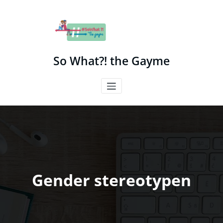
Spring
naar
de
inhoud
So What?! the Gayme
Gender stereotypen